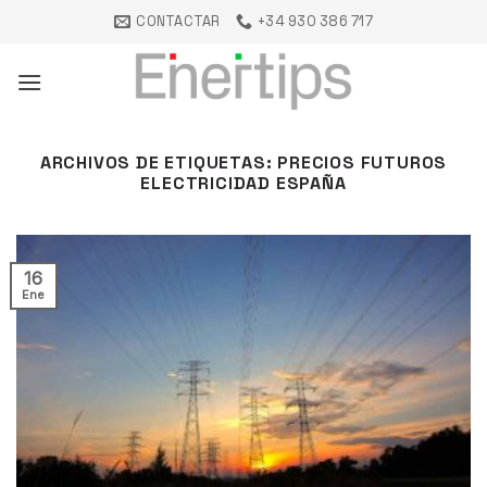
Saltar
CONTACTAR
+34 930 386 717
al
contenido
ARCHIVOS DE ETIQUETAS:
PRECIOS FUTUROS
ELECTRICIDAD ESPAÑA
16
Ene