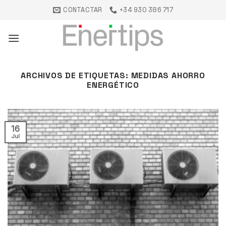
Saltar
CONTACTAR
+34 930 386 717
al
contenido
ARCHIVOS DE ETIQUETAS:
MEDIDAS AHORRO
ENERGÉTICO
16
Jul