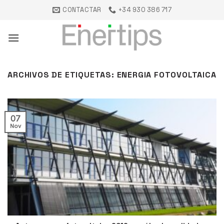
Saltar
CONTACTAR
+34 930 386 717
al
contenido
ARCHIVOS DE ETIQUETAS:
ENERGIA FOTOVOLTAICA
07
Nov