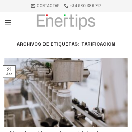
Saltar
CONTACTAR
+34 930 386 717
al
contenido
ARCHIVOS DE ETIQUETAS:
TARIFICACION
21
Abr