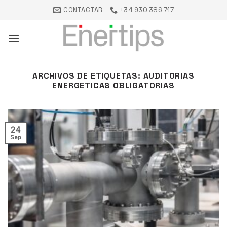
Saltar
CONTACTAR
+34 930 386 717
al
contenido
ARCHIVOS DE ETIQUETAS:
AUDITORIAS
ENERGETICAS OBLIGATORIAS
24
Sep